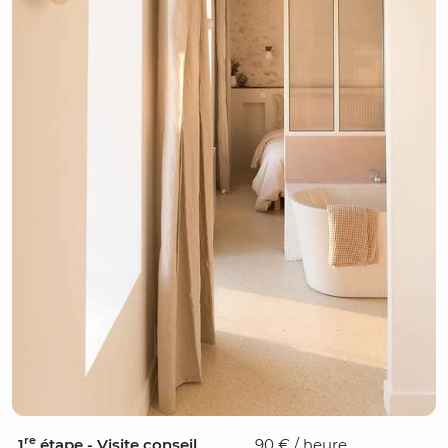
re
1
étape - Visite conseil
90 € / heure